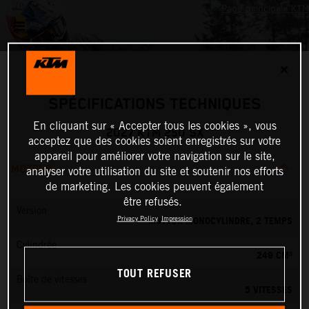
✕
SPÉCIFICATIONS TECHNIQUES
En cliquant sur « Accepter tous les cookies », vous
2027 KTM 250 SX
acceptez que des cookies soient enregistrés sur votre
appareil pour améliorer votre navigation sur le site,
MOTEUR
analyser votre utilisation du site et soutenir nos efforts
de marketing. Les cookies peuvent également
être refusés.
Version
MOTEUR MONOCYLINDRE, 2 TEMPS
Privacy Policy
Impression
Cylindrée
249 CM³
TOUT REFUSER
Boîte de vitesses
5 VITESSES