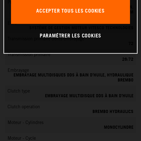
Préparation du mélange
SYSTÈME D'INJECTION ÉLECTRONIQUE DE CARBURANT KEIHIN,
ACCEPTER TOUS LES COOKIES
BOÎTIER PAPILLON 39 MM
EMS
SYSTÈME DE GESTION MOTEUR VITESCO TECHNOLOGIES
PARAMÉTRER LES COOKIES
Transmission primaire dents embrayage
72
Transmission primaire
26:72
Embrayage
EMBRAYAGE MULTIDISQUES DDS À BAIN D’HUILE, HYDRAULIQUE
BREMBO
Clutch type
EMBRAYAGE MULTIDISQUE DDS À BAIN D’HUILE
Clutch operation
BREMBO HYDRAULICS
Moteur - Cylindres
MONOCYLINDRE
Moteur - Cycle