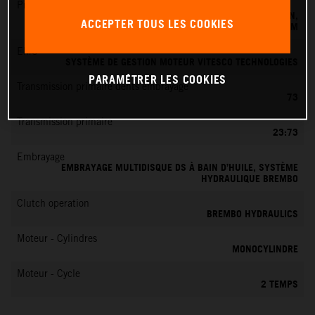
Préparation du mélange
SYSTÈME D'INJECTION ÉLECTRONIQUE DE CARBURANT KEIHIN,
ACCEPTER TOUS LES COOKIES
BOÎTIER PAPILLON 39 MM
EMS
SYSTÈME DE GESTION MOTEUR VITESCO TECHNOLOGIES
PARAMÉTRER LES COOKIES
Transmission primaire dents embrayage
73
Transmission primaire
23:73
Embrayage
EMBRAYAGE MULTIDISQUE DS À BAIN D’HUILE, SYSTÈME
HYDRAULIQUE BREMBO
Clutch operation
BREMBO HYDRAULICS
Moteur - Cylindres
MONOCYLINDRE
Moteur - Cycle
2 TEMPS