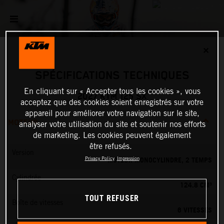
✕
SPÉCIFICATIONS TECHNIQUES
En cliquant sur « Accepter tous les cookies », vous
2027 KTM 125 SX
acceptez que des cookies soient enregistrés sur votre
appareil pour améliorer votre navigation sur le site,
MOTEUR
analyser votre utilisation du site et soutenir nos efforts
de marketing. Les cookies peuvent également
être refusés.
Version
MOTEUR MONOCYLINDRE, 2 TEMPS
Privacy Policy
Impression
Cylindrée
124.8 CM³
TOUT REFUSER
Boîte de vitesses
6 VITESSES