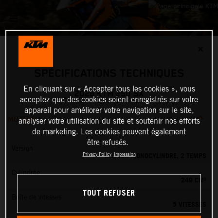
✕
SPÉCIFICATIONS TECHNIQUES
En cliquant sur « Accepter tous les cookies », vous
2026 KTM 250 SX
acceptez que des cookies soient enregistrés sur votre
appareil pour améliorer votre navigation sur le site,
MOTEUR
analyser votre utilisation du site et soutenir nos efforts
de marketing. Les cookies peuvent également
être refusés.
Version
MOTEUR MONOCYLINDRE, 2 TEMPS
Privacy Policy
Impression
Cylindrée
249 CM³
TOUT REFUSER
Boîte de vitesses
5 VITESSES