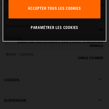
Préparation du mélange
KEIHIN PWK 28
ACCEPTER TOUS LES COOKIES
EMS
MEDJ NUMÉRIQUE
Transmission primaire dents embrayage
PARAMÉTRER LES COOKIES
64
Embrayage
EMBRAYAGE MULTIDISQUES À BAIN D’HUILE, HYDRAULIQUE
FORMULA
Moteur - Cylindres
SINGLE CYLINDER
CHÂSSIS
SUSPENSION