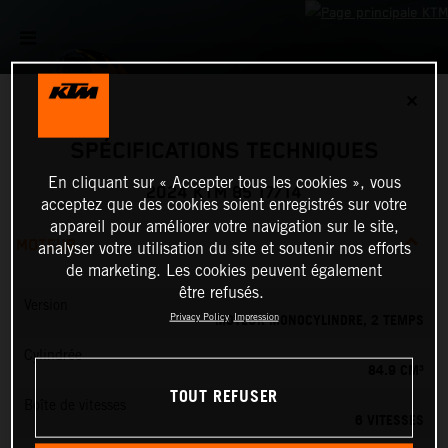
✕
SPÉCIFICATIONS TECHNIQUES
En cliquant sur « Accepter tous les cookies », vous
2024 KTM 85 17/14
acceptez que des cookies soient enregistrés sur votre
appareil pour améliorer votre navigation sur le site,
MOTEUR
analyser votre utilisation du site et soutenir nos efforts
de marketing. Les cookies peuvent également
être refusés.
Version
MOTEUR MONOCYLINDRE, 2 TEMPS
Privacy Policy
Impression
Cylindrée
84.9 CM³
TOUT REFUSER
Boîte de vitesses
6 VITESSES