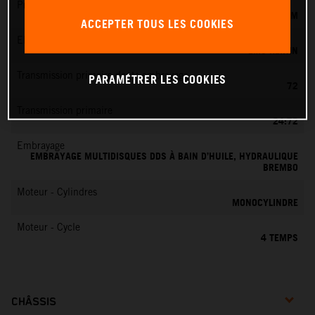
Préparation du mélange
KEIHIN EFI, CORPS DE PAPILLON 42 MM
ACCEPTER TOUS LES COOKIES
EMS
EMS KEIHIN
Transmission primaire dents embrayage
PARAMÉTRER LES COOKIES
72
Transmission primaire
24:72
Embrayage
EMBRAYAGE MULTIDISQUES DDS À BAIN D’HUILE, HYDRAULIQUE
BREMBO
Moteur - Cylindres
MONOCYLINDRE
Moteur - Cycle
4 TEMPS
CHÂSSIS