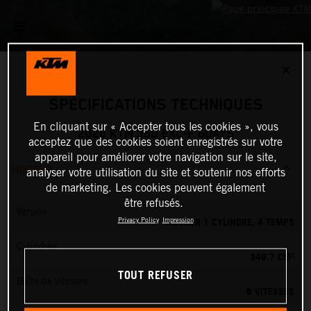
✕
SPÉCIFICATIONS TECHNIQUES
En cliquant sur « Accepter tous les cookies », vous
2026 KTM 350 EXC-F 6DAYS
acceptez que des cookies soient enregistrés sur votre
appareil pour améliorer votre navigation sur le site,
MOTEUR
analyser votre utilisation du site et soutenir nos efforts
de marketing. Les cookies peuvent également
être refusés.
Version
MOTEUR 1 CYLINDRE, 4 TEMPS
Privacy Policy
Impression
Cylindrée
349.7 CM³
TOUT REFUSER
Boîte de vitesses
6 VITESSES