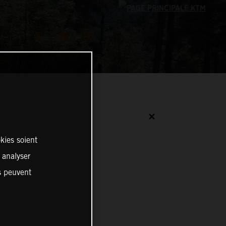
✕
kies soient
, analyser
es peuvent