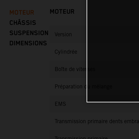
MOTEUR
MOTEUR
CHÂSSIS
SUSPENSION
Version
DIMENSIONS
Cylindrée
Boîte de vitesses
Préparation du mélange
EMS
Transmission primaire dents embr
Transmission primaire