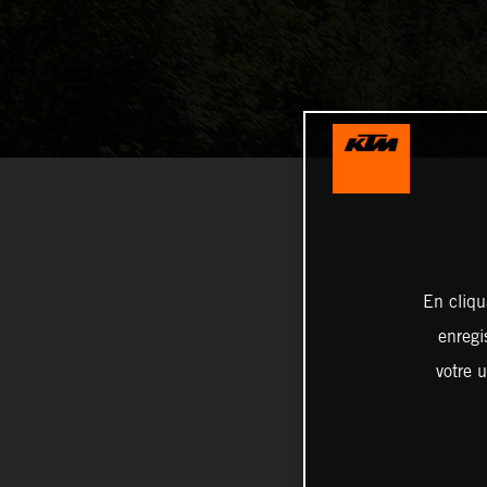
En cliqu
enregi
votre u