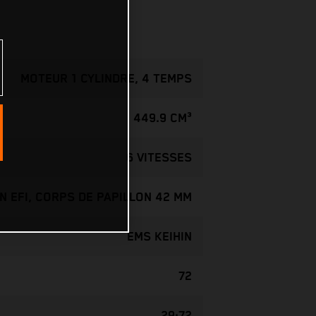
MOTEUR 1 CYLINDRE, 4 TEMPS
449.9 CM³
6 VITESSES
IN EFI, CORPS DE PAPILLON 42 MM
EMS KEIHIN
72