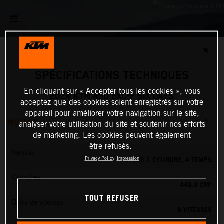
✕
SPÉCIFICATIONS TECHNIQUES
En cliquant sur « Accepter tous les cookies », vous
2024 KTM 450 EXC-F SIX DAYS
acceptez que des cookies soient enregistrés sur votre
appareil pour améliorer votre navigation sur le site,
MOTEUR
analyser votre utilisation du site et soutenir nos efforts
de marketing. Les cookies peuvent également
être refusés.
Version
MOTEUR 1 CYLINDRE, 4 TEMPS
Privacy Policy
Impression
Cylindrée
449.9 CM³
TOUT REFUSER
Boîte de vitesses
6 VITESSES