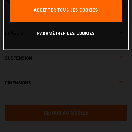
Tension de charge
TENSION MAX. DE 20 V (18 V NOMINAL)
ACCEPTER TOUS LES COOKIES
PARAMÉTRER LES COOKIES
CHÂSSIS
SUSPENSION
DIMENSIONS
RETOUR AU MODÈLE