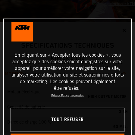
✕
SPÉCIFICATIONS TECHNIQUES
En cliquant sur « Accepter tous les cookies », vous
KTM SX-E 1.12
acceptez que des cookies soient enregistrés sur votre
appareil pour améliorer votre navigation sur le site,
MOTEUR
analyser votre utilisation du site et soutenir nos efforts
de marketing. Les cookies peuvent également
être refusés.
Moteur électrique
HIGH OUTPUT MOTOR
Privacy Policy
Impression
Capacité de batterie
2 AH
TOUT REFUSER
Durée de charge 100 %
60 MIN.