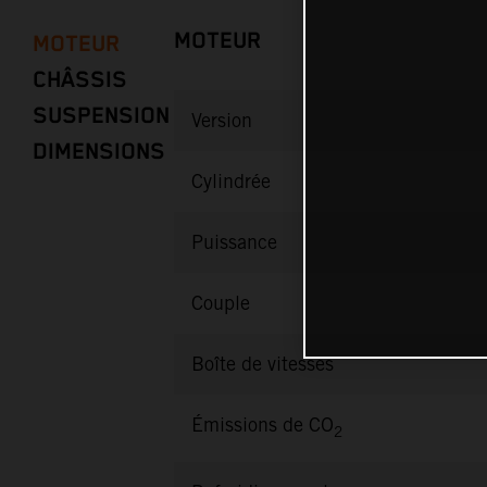
MOTEUR
MOTEUR
CHÂSSIS
SUSPENSION
Version
DIMENSIONS
Cylindrée
Puissance
Couple
Boîte de vitesses
Émissions de CO
2