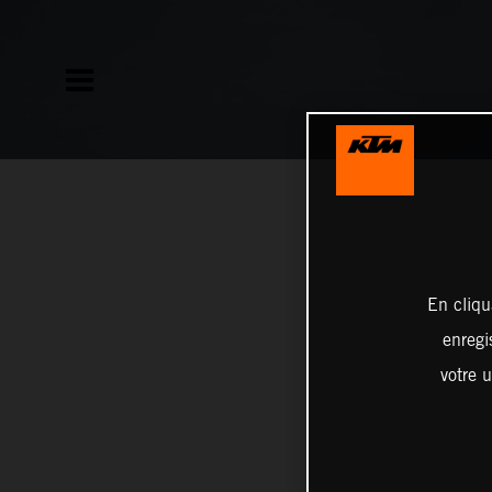
En cliqu
enregi
votre u