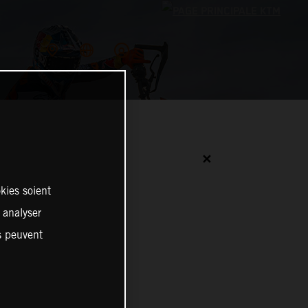
✕
kies soient
, analyser
es peuvent