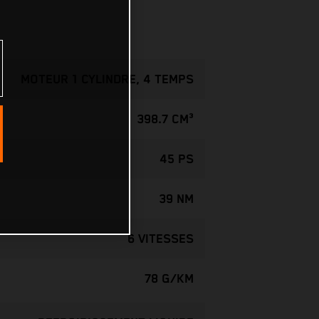
MOTEUR 1 CYLINDRE, 4 TEMPS
398.7 CM³
45 PS
39 NM
6 VITESSES
78 G/KM