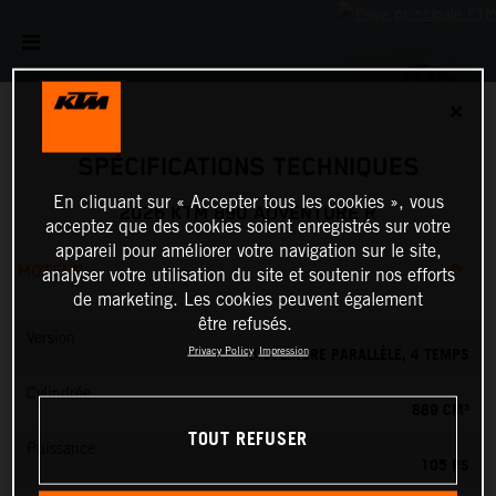
✕
SPÉCIFICATIONS TECHNIQUES
En cliquant sur « Accepter tous les cookies », vous
2026 KTM 890 ADVENTURE R
acceptez que des cookies soient enregistrés sur votre
appareil pour améliorer votre navigation sur le site,
MOTEUR
analyser votre utilisation du site et soutenir nos efforts
de marketing. Les cookies peuvent également
être refusés.
Version
BICYLINDRE PARALLÈLE, 4 TEMPS
Privacy Policy
Impression
Cylindrée
889 CM³
TOUT REFUSER
Puissance
105 PS