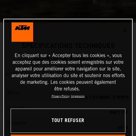
✕
SPÉCIFICATIONS TECHNIQUES
En cliquant sur « Accepter tous les cookies », vous
2026 KTM 390 ADVENTURE X
acceptez que des cookies soient enregistrés sur votre
appareil pour améliorer votre navigation sur le site,
MOTEUR
analyser votre utilisation du site et soutenir nos efforts
de marketing. Les cookies peuvent également
être refusés.
Version
MOTEUR 1 CYLINDRE, 4 TEMPS
Privacy Policy
Impression
Cylindrée
398.7 CM³
TOUT REFUSER
Puissance
45 PS