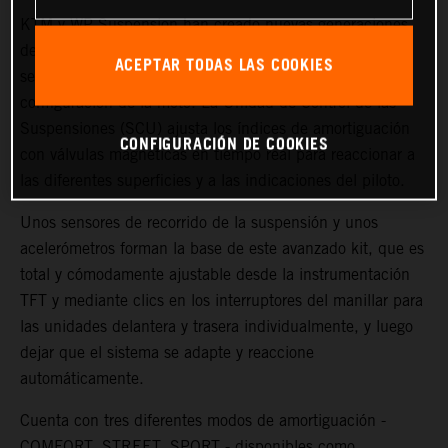
KTM y WP Suspension han creado nuevas generaciones
de Tecnología Semi Activa (SAT) para garantizar más
ACEPTAR TODAS LAS COOKIES
sensibilidad, tacto de pilotaje y posibilidades de
configuración de la moto. La Unidad de Control de las
Suspensiones (SCU) ajusta los índices de amortiguación
CONFIGURACIÓN DE COOKIES
con válvulas magnéticas en tiempo real para reaccionar a
las diferentes superficies y a las indicaciones del piloto.
Unos sensores de recorrido de la suspensión y unos
acelerómetros forman la base de este avanzado kit, que es
total y cómodamente ajustable desde la instrumentación
TFT y mediante clics en los interruptores del manillar para
las unidades delantera y trasera individualmente, y luego
dejar que el sistema se adapte y reaccione
automáticamente.
Cuenta con tres diferentes modos de amortiguación -
COMFORT, STREET, SPORT - disponibles como