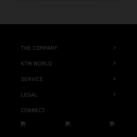
mecanografía y otros errores. La información puede cambiarse en
cualquier momento sin previo aviso.
THE COMPANY
KTM WORLD
SERVICE
LEGAL
CONNECT