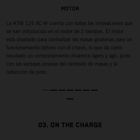
MOTOR
W,
La KTM 125 XC-W cuenta con todas las innovaciones que
a
se han introducido en el motor de 2 tiempos. El motor
L
está diseñado para centralizar las masas giratorias para un
e
funcionamiento óptimo con el chasis, lo que da como
c
resultado un comportamiento dinámico ligero y ágil, junto
c
con las ventajas propias del centrado de masas y la
m
reducción de peso.
c
d
l
e
c
s
g
03. ON THE CHARGE
l
t