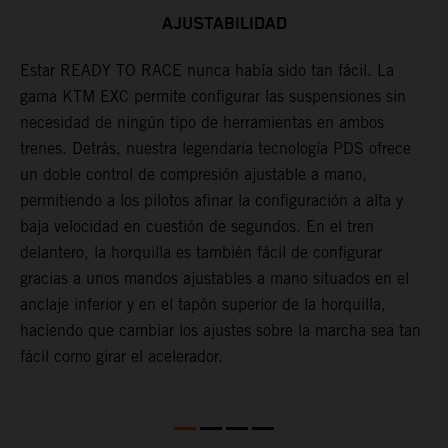
AJUSTABILIDAD
s
Estar READY TO RACE nunca había sido tan fácil. La
L
,
gama KTM EXC permite configurar las suspensiones sin
m
,
necesidad de ningún tipo de herramientas en ambos
p
l
trenes. Detrás, nuestra legendaria tecnología PDS ofrece
t
un doble control de compresión ajustable a mano,
m
permitiendo a los pilotos afinar la configuración a alta y
a
baja velocidad en cuestión de segundos. En el tren
f
delantero, la horquilla es también fácil de configurar
d
gracias a unos mandos ajustables a mano situados en el
T
anclaje inferior y en el tapón superior de la horquilla,
s
haciendo que cambiar los ajustes sobre la marcha sea tan
s
fácil como girar el acelerador.
a
m