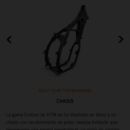
p
g
a
BUILT TO BE THE BACKBONE
CHASIS
s
La gama Enduro de KTM se ha diseñado en torno a un
U
s
chasis con recubrimiento en polvo naranja brillante que
d
proporciona una rigidez longitudinal, un tacto de pilotaje,
p