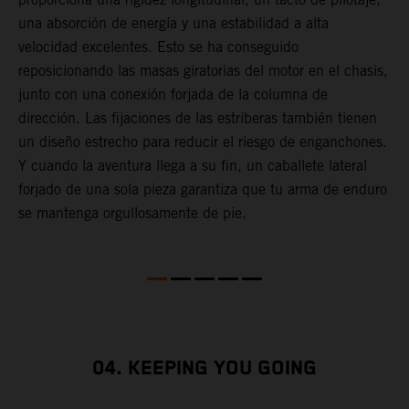
una absorción de energía y una estabilidad a alta
d
velocidad excelentes. Esto se ha conseguido
e
reposicionando las masas giratorias del motor en el chasis,
c
junto con una conexión forjada de la columna de
s
dirección. Las fijaciones de las estriberas también tienen
t
un diseño estrecho para reducir el riesgo de enganchones.
c
Y cuando la aventura llega a su fin, un caballete lateral
i
forjado de una sola pieza garantiza que tu arma de enduro
d
se mantenga orgullosamente de pie.
04. KEEPING YOU GOING