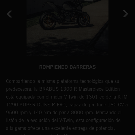
ROMPIENDO BARRERAS
o
Compartiendo la misma plataforma tecnológica que su
B
predecesora, la BRABUS 1300 R Masterpiece Edition
e
está equipada con el motor V-Twin de 1301 cc de la KTM
E
1290 SUPER DUKE R EVO, capaz de producir 180 CV a
a
9500 rpm y 140 Nm de par a 8000 rpm. Marcando el
s
listón de la evolución del V-Twin, esta configuración de
e
alta gama ofrece una excelente entrega de potencia,
a