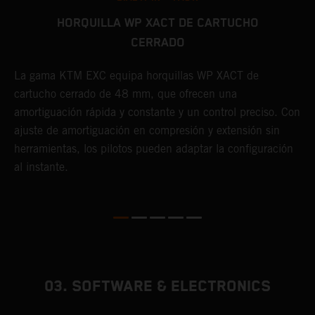
HORQUILLA WP XACT DE CARTUCHO
CERRADO
E
a
La gama KTM EXC equipa horquillas WP XACT de
y
cartucho cerrado de 48 mm, que ofrecen una
t
amortiguación rápida y constante y un control preciso. Con
p
o
ajuste de amortiguación en compresión y extensión sin
herramientas, los pilotos pueden adaptar la configuración
al instante.
03. SOFTWARE & ELECTRONICS