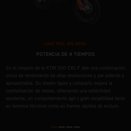
LIGHT FEEL. BIG DRIVE.
POTENCIA DE 4 TIEMPOS
En el corazón de la KTM 350 EXC-F late una combinación
E
única de rendimiento de altas revoluciones y par potente y
o
aprovechable. Su diseño ligero y compacto mejora la
e
centralización de masas, ofreciendo una estabilidad
s
excelente, un comportamiento ágil y gran versatilidad tanto
a
en terrenos técnicos como en tramos rápidos de enduro.
s
l
c