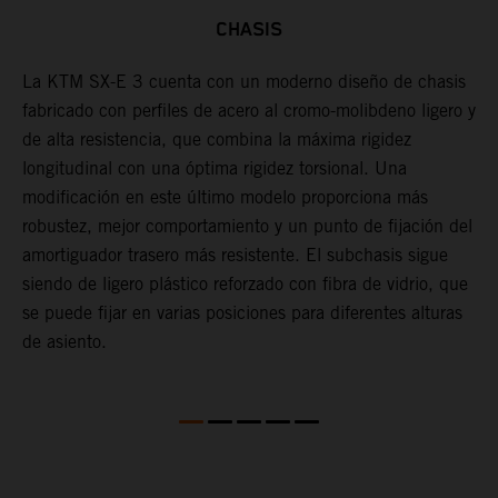
CHASIS
La KTM SX-E 3 cuenta con un moderno diseño de chasis
L
fabricado con perfiles de acero al cromo-molibdeno ligero y
d
o
de alta resistencia, que combina la máxima rigidez
s
l
longitudinal con una óptima rigidez torsional. Una
p
ón
modificación en este último modelo proporciona más
l
n
robustez, mejor comportamiento y un punto de fijación del
S
s
amortiguador trasero más resistente. El subchasis sigue
d
siendo de ligero plástico reforzado con fibra de vidrio, que
se puede fijar en varias posiciones para diferentes alturas
de asiento.