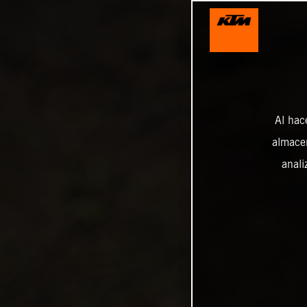
Al hac
almacen
anali