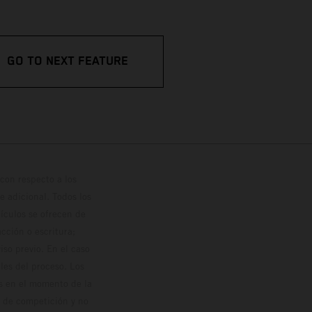
GO TO NEXT FEATURE
con respecto a los
 adicional. Todos los
hículos se ofrecen de
cción o escritura;
so previo. En el caso
les del proceso. Los
os en el momento de la
o de competición y no