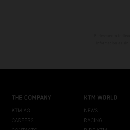
El descuento indica
información es sin
THE COMPANY
KTM WORLD
KTM AG
NEWS
CAREERS
RACING