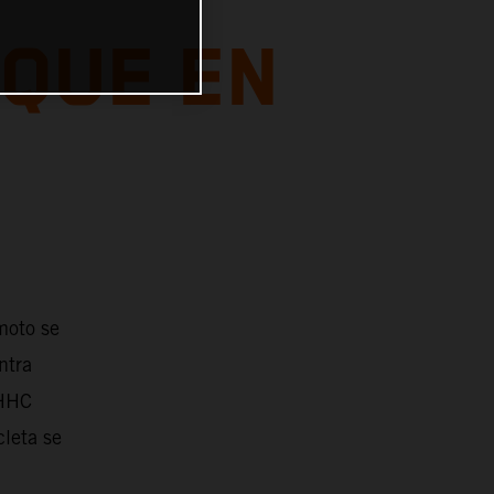
QUE EN
moto se
ntra
 HHC
leta se