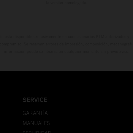
la versión homologada.
do está disponible exclusivamente en concesionarios KTM autorizados y pa
 compromiso. Se reservan errores de impresión, composición, mecanografía 
información puede cambiarse en cualquier momento sin previo aviso.
SERVICE
GARANTÍA
MANUALES