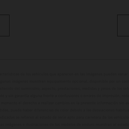
cterísticas de los vehículos que aparecen en las imágenes pueden variar 
algunas imágenes muestran equipamiento opcional, disponible por un coste
ontenido del suministro, aspecto, prestaciones, medidas y pesos de los ve
te y sin garantía alguna frente a confusiones o errores de impresión, reda
 momento el derecho a realizar cambios en la presente información sin avi
stidas, puede haber diferencias de color debido a las desviaciones habitua
dicados se refieren al estado de serie apto para carretera de los vehícul
Las imágenes e ilustraciones de los modelos de enduro muestran el estad