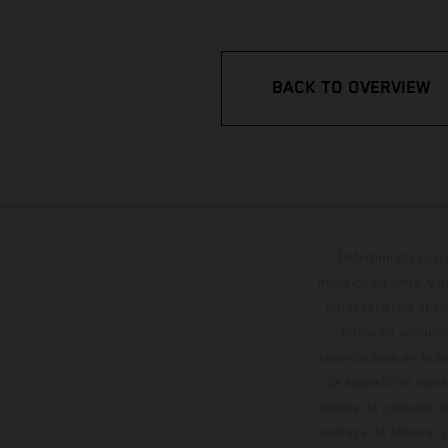
BACK TO OVERVIEW
Determinadas cara
modelos de serie, y 
datos relativos al c
forma no vinculan
reservándose en todo
de superficies reve
valores de consumo in
entrega de fábrica. 