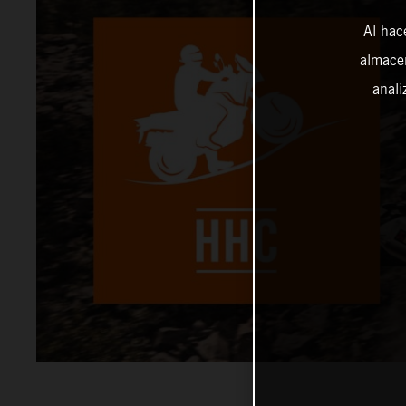
Al hac
almacen
anali