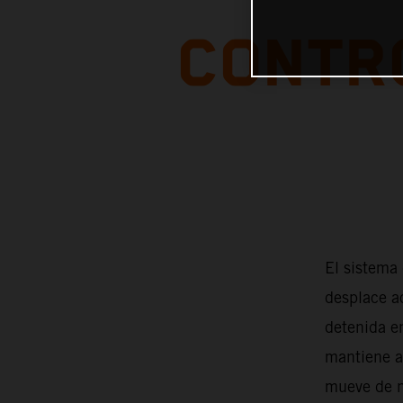
CONTR
El sistema
desplace ac
detenida en
mantiene a
mueve de n