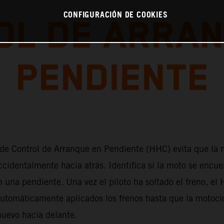
CONFIGURACIÓN DE COOKIES
OL DE ARRAN
PENDIENTE
 de Control de Arranque en Pendiente (HHC) evita que la 
cidentalmente hacia atrás. Identifica si la moto se encue
 una pendiente. Una vez el piloto ha soltado el freno, el
utomáticamente aplicados los frenos hasta que la motocic
uevo hacia delante.