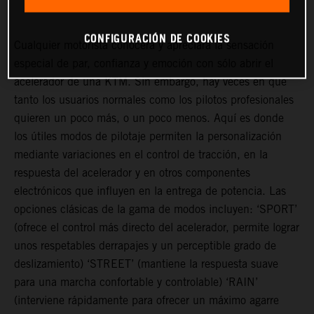
CONFIGURACIÓN DE COOKIES
Cualquier motorista conocerá y apreciará la sensación
especial de par, confianza y emoción con sólo abrir el
acelerador de una KTM. Sin embargo, hay veces en que
tanto los usuarios normales como los pilotos profesionales
quieren un poco más, o un poco menos. Aquí es donde
los útiles modos de pilotaje permiten la personalización
mediante variaciones en el control de tracción, en la
respuesta del acelerador y en otros componentes
electrónicos que influyen en la entrega de potencia. Las
opciones clásicas de la gama de modos incluyen: ‘SPORT’
(ofrece el control más directo del acelerador, permite lograr
unos respetables derrapajes y un perceptible grado de
deslizamiento) ‘STREET’ (mantiene la respuesta suave
para una marcha confortable y controlable) ‘RAIN’
(interviene rápidamente para ofrecer un máximo agarre