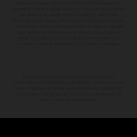
errores de impresión, redacción o escritura; reservándose en todo
momento el derecho a realizar cambios en la presente información sin
aviso previo. En el caso de superficies revestidas, puede haber
diferencias de color debido a las desviaciones habituales del proceso.
Los valores de consumo indicados se refieren al estado de serie apto
para carretera de los vehículos en el momento de la entrega de
fábrica. Las imágenes e ilustraciones de los modelos de enduro
muestran el estado de competición y no la versión homologada.
El descuento indicado está disponible exclusivamente en
concesionarios KTM autorizados y participantes. Toda la información
es sin compromiso. Se reservan errores de impresión, composición,
mecanografía y otros errores. La información puede cambiarse en
cualquier momento sin previo aviso.