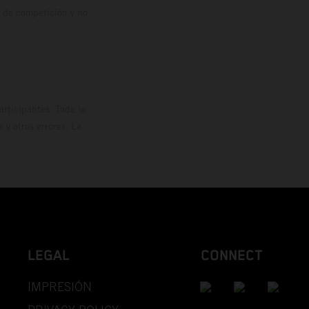
o de competición y no
rticipantes. Toda la
y otros errores. La
LEGAL
CONNECT
IMPRESIÓN