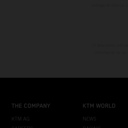
entrega de fábrica. 
El descuento indica
información es sin
THE COMPANY
KTM WORLD
KTM AG
NEWS