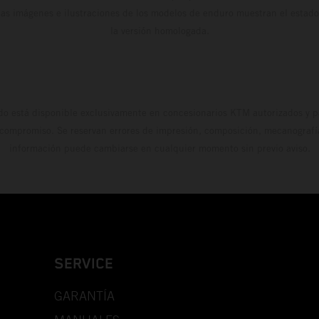
Las imágenes e ilustraciones de los modelos de enduro muestran el estad
la versión homologada.
do está disponible exclusivamente en concesionarios KTM autorizados y pa
 compromiso. Se reservan errores de impresión, composición, mecanografía 
información puede cambiarse en cualquier momento sin previo aviso.
SERVICE
GARANTÍA