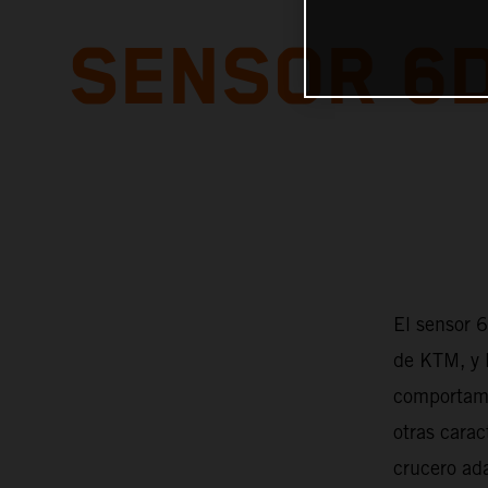
SENSOR 6D
El sensor 
de KTM, y 
comportami
otras carac
crucero ada