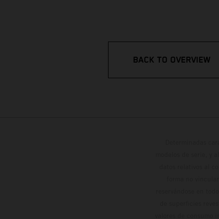
BACK TO OVERVIEW
Determinadas cara
modelos de serie, y 
datos relativos al c
forma no vinculan
reservándose en todo
de superficies reve
valores de consumo in