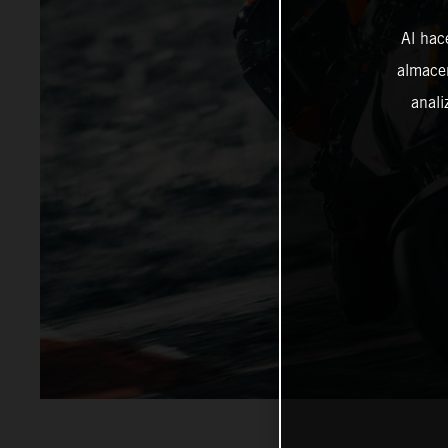
Al hac
almacen
anali