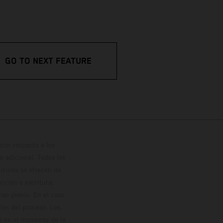
GO TO NEXT FEATURE
con respecto a los
 adicional. Todos los
hículos se ofrecen de
cción o escritura;
so previo. En el caso
les del proceso. Los
os en el momento de la