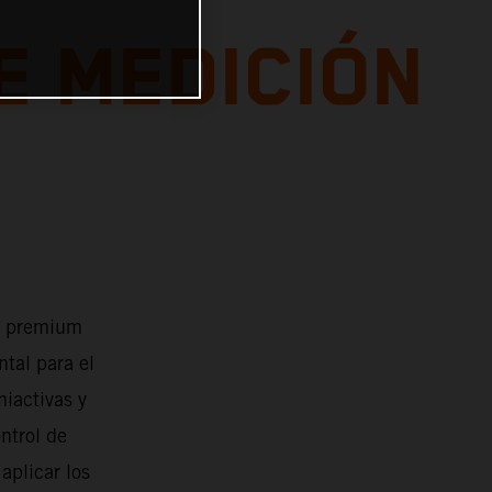
E MEDICIÓN
s premium
tal para el
iactivas y
ntrol de
aplicar los