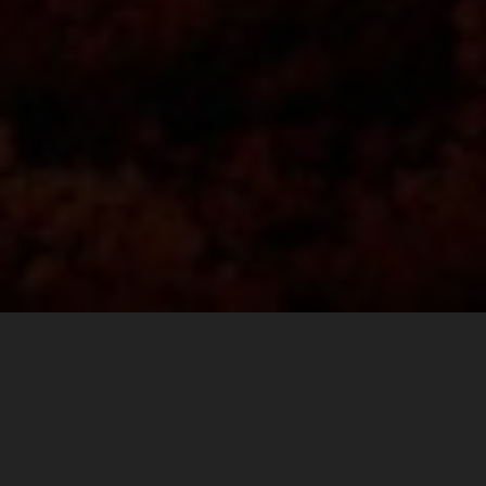
Finding the perfect balance between comfort and
durability goes a long way on race day. For the fast pace
walk to the ultimate spectator corner at Mugello, or the
long hike to Carl’s Dinner, to a VIP pit walk, or the after
party, KTM POWERWEAR REPLICA TEAM SHOES are