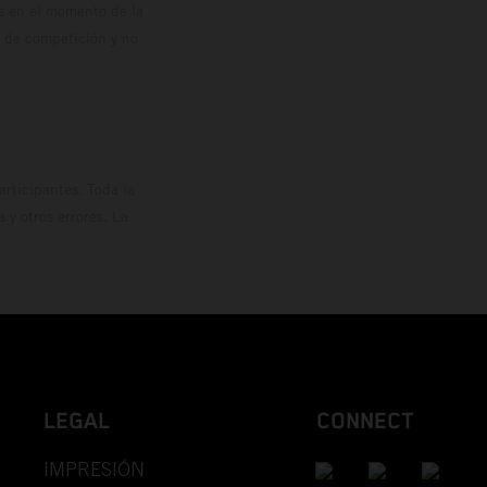
os en el momento de la
o de competición y no
rticipantes. Toda la
y otros errores. La
LEGAL
CONNECT
IMPRESIÓN