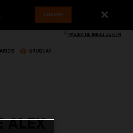
CHANGE
es
ARIOS
URUGUAY
E ALEX