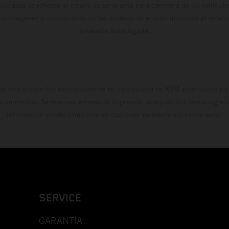
dicados se refieren al estado de serie apto para carretera de los vehícul
Las imágenes e ilustraciones de los modelos de enduro muestran el estad
la versión homologada.
do está disponible exclusivamente en concesionarios KTM autorizados y pa
 compromiso. Se reservan errores de impresión, composición, mecanografía 
información puede cambiarse en cualquier momento sin previo aviso.
SERVICE
GARANTÍA