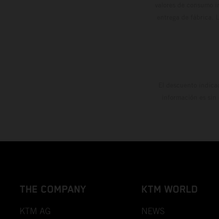
valores de consumo in
entrega de fábrica. 
El descuento indica
información es sin
THE COMPANY
KTM WORLD
KTM AG
NEWS