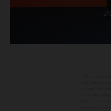
Determinadas cara
modelos de serie, y 
datos relativos al c
forma no vinculan
reservándose en todo
de superficies reve