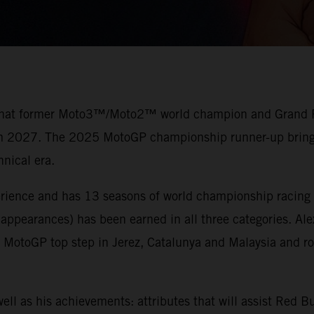
 that former Moto3™/Moto2™ world champion and Grand Prix
rom 2027. The 2025 MotoGP championship runner-up brings 
nical era.
erience and has 13 seasons of world championship racing 
 appearances) has been earned in all three categories. Al
otoGP top step in Jerez, Catalunya and Malaysia and ros
ell as his achievements: attributes that will assist Red 