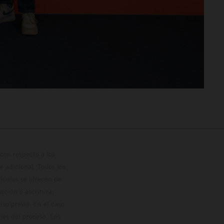
con respecto a los
 adicional. Todos los
hículos se ofrecen de
cción o escritura;
so previo. En el caso
les del proceso. Los