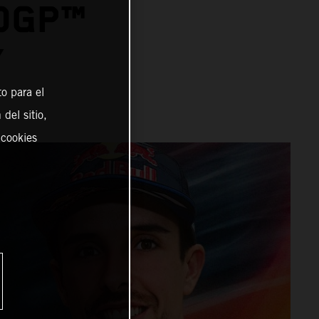
OGP™
Y
o para el
del sitio,
 cookies