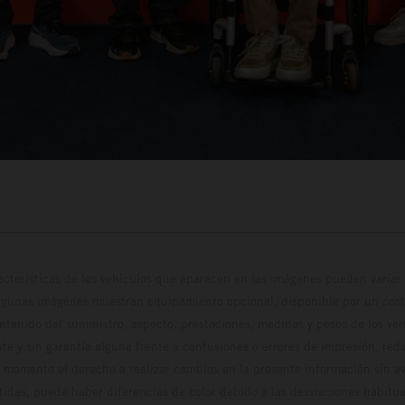
cterísticas de los vehículos que aparecen en las imágenes pueden variar 
algunas imágenes muestran equipamiento opcional, disponible por un coste
ontenido del suministro, aspecto, prestaciones, medidas y pesos de los ve
te y sin garantía alguna frente a confusiones o errores de impresión, reda
 momento el derecho a realizar cambios en la presente información sin avi
stidas, puede haber diferencias de color debido a las desviaciones habitua