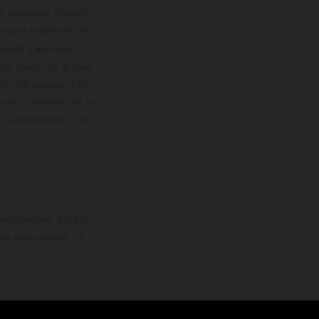
 adicional. Todos los
hículos se ofrecen de
cción o escritura;
so previo. En el caso
les del proceso. Los
os en el momento de la
o de competición y no
rticipantes. Toda la
y otros errores. La