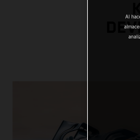
Al hac
DEV
almacen
anali