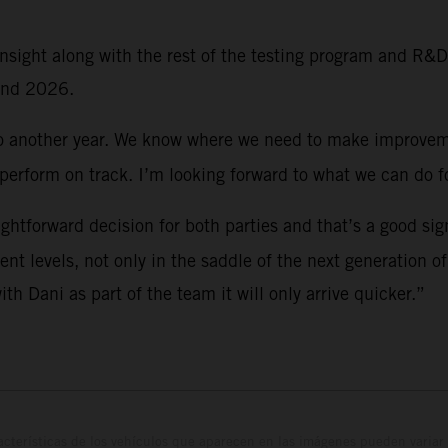
insight along with the rest of the testing program and R&
and 2026.
into another year. We know where we need to make improveme
to perform on track. I’m looking forward to what we can do 
ightforward decision for both parties and that’s a good sign
nt levels, not only in the saddle of the next generation o
h Dani as part of the team it will only arrive quicker.”
cterísticas de los vehículos que aparecen en las imágenes pueden variar 