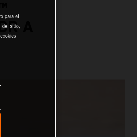
™
o para el
OR A
del sitio,
 cookies