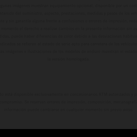
algunas imágenes muestran equipamiento opcional, disponible por un coste
ontenido del suministro, aspecto, prestaciones, medidas y pesos de los ve
te y sin garantía alguna frente a confusiones o errores de impresión, reda
 momento el derecho a realizar cambios en la presente información sin avi
stidas, puede haber diferencias de color debido a las desviaciones habitua
dicados se refieren al estado de serie apto para carretera de los vehícul
Las imágenes e ilustraciones de los modelos de enduro muestran el estad
la versión homologada.
do está disponible exclusivamente en concesionarios KTM autorizados y pa
 compromiso. Se reservan errores de impresión, composición, mecanografía 
información puede cambiarse en cualquier momento sin previo aviso.