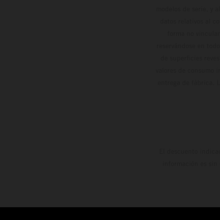
modelos de serie, y 
datos relativos al c
forma no vinculan
reservándose en todo
de superficies reve
valores de consumo in
entrega de fábrica. 
El descuento indica
información es sin