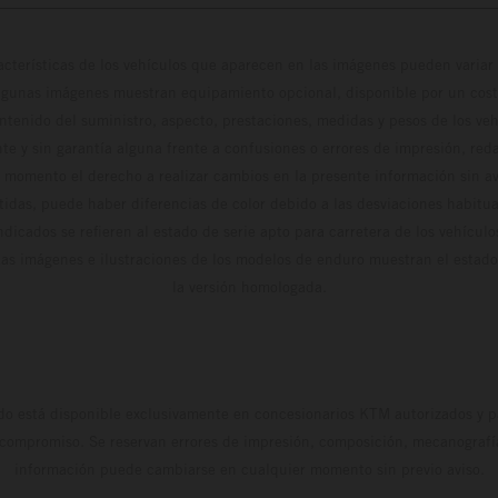
cterísticas de los vehículos que aparecen en las imágenes pueden variar 
algunas imágenes muestran equipamiento opcional, disponible por un coste
ontenido del suministro, aspecto, prestaciones, medidas y pesos de los ve
te y sin garantía alguna frente a confusiones o errores de impresión, reda
 momento el derecho a realizar cambios en la presente información sin avi
stidas, puede haber diferencias de color debido a las desviaciones habitua
dicados se refieren al estado de serie apto para carretera de los vehícul
Las imágenes e ilustraciones de los modelos de enduro muestran el estad
la versión homologada.
do está disponible exclusivamente en concesionarios KTM autorizados y pa
 compromiso. Se reservan errores de impresión, composición, mecanografía 
información puede cambiarse en cualquier momento sin previo aviso.