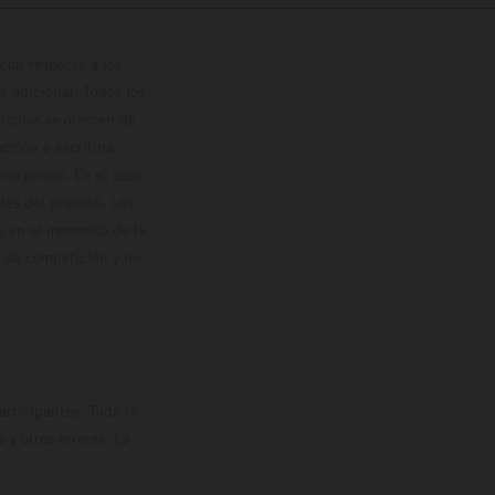
con respecto a los
 adicional. Todos los
hículos se ofrecen de
cción o escritura;
so previo. En el caso
les del proceso. Los
os en el momento de la
o de competición y no
rticipantes. Toda la
y otros errores. La