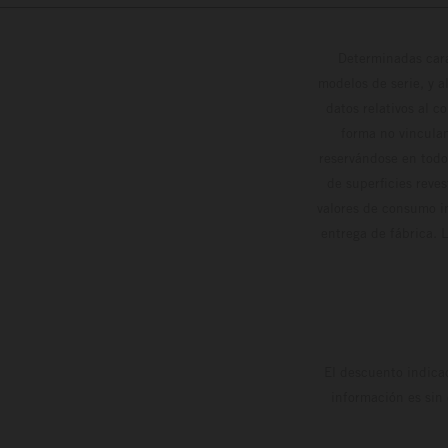
Determinadas cara
modelos de serie, y 
datos relativos al c
forma no vinculan
reservándose en todo
de superficies reve
valores de consumo in
entrega de fábrica. 
El descuento indica
información es sin