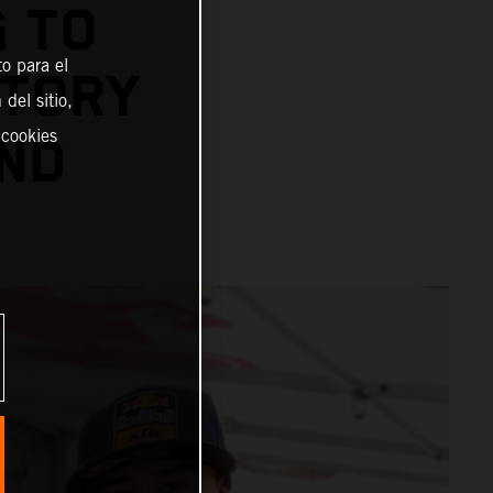
 TO
o para el
STORY
del sitio,
 cookies
OND