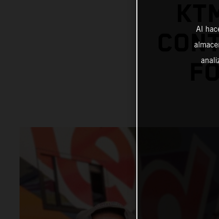
KT
Al hac
CONT
almacen
anali
FO