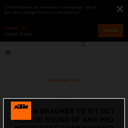
It looks like you are not on your country page. Would
you like to change to your current location?
CHANGE TO
CHANGE
United States
MOSTRAR TODO
3 jul. 2024
JULIEN BEAUMER TO SIT OUT
REDBUD ROUND OF AMA PRO