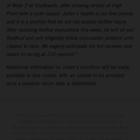
of Moto 2 at Southwick, after showing strides at High
Point with a sixth overall. Julien’s health is our first priority
and it is a positive that he did not sustain further injury.
After receiving further evaluations this week, he will sit out
RedBud and will diligently follow concussion protocol until
cleared to race. We eagerly anticipate his full recovery and
return to racing at 100 percent."
Additional information on Julien's condition will be made
available in due course, with an update to be provided
once a possible return date is determined.
Determinadas características de los vehículos que aparecen en las
imágenes pueden variar con respecto a los modelos de serie, y
algunas imágenes muestran equipamiento opcional, disponible por un
coste adicional. Todos los datos relativos al contenido del suministro,
aspecto, prestaciones, medidas y pesos de los vehículos se ofrecen de