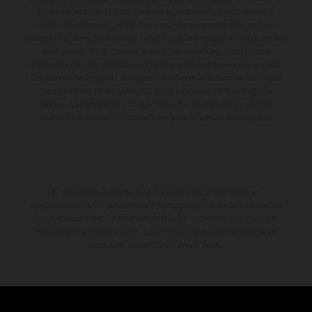
forma no vinculante y sin garantía alguna frente a confusiones o
errores de impresión, redacción o escritura; reservándose en todo
momento el derecho a realizar cambios en la presente información sin
aviso previo. En el caso de superficies revestidas, puede haber
diferencias de color debido a las desviaciones habituales del proceso.
Los valores de consumo indicados se refieren al estado de serie apto
para carretera de los vehículos en el momento de la entrega de
fábrica. Las imágenes e ilustraciones de los modelos de enduro
muestran el estado de competición y no la versión homologada.
El descuento indicado está disponible exclusivamente en
concesionarios KTM autorizados y participantes. Toda la información
es sin compromiso. Se reservan errores de impresión, composición,
mecanografía y otros errores. La información puede cambiarse en
cualquier momento sin previo aviso.