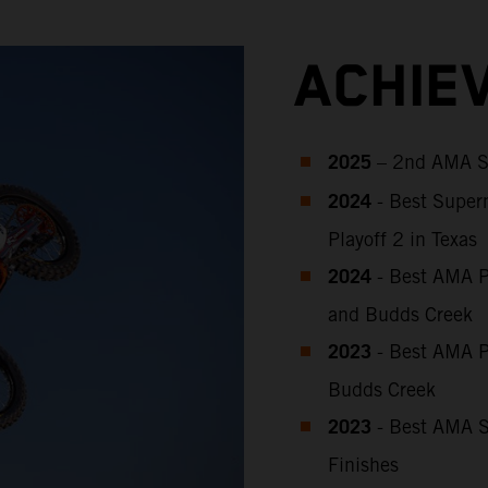
ACHIE
2025
– 2nd AMA S
2024
- Best Super
Playoff 2 in Texas
2024
- Best AMA P
and Budds Creek
2023
-
Best
AMA P
Budds Creek
2023
-
Best AMA S
Finishes