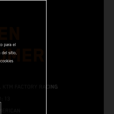
EN
o para el
UMER
del sitio,
 cookies
L KTM FACTORY RACING
: 13
MERICAN