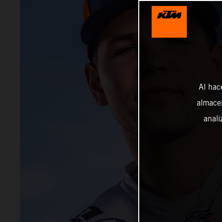
Al hac
almacen
anali