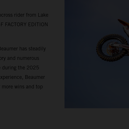
cross rider from Lake
SX-F FACTORY EDITION
Beaumer has steadily
tory and numerous
e during the 2025
 experience, Beaumer
r more wins and top