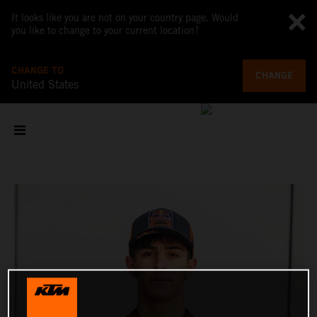
It looks like you are not on your country page. Would
you like to change to your current location?
CHANGE TO
CHANGE
United States