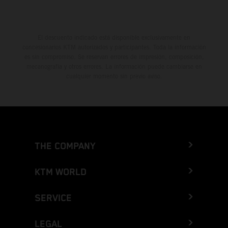
El descuento indicado está disponible exclusivamente en
concesionarios KTM autorizados y participantes. Toda la información
es sin compromiso. Se reservan errores de impresión, composición,
mecanografía y otros errores. La información puede cambiarse en
cualquier momento sin previo aviso.
THE COMPANY
KTM WORLD
SERVICE
LEGAL