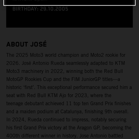
BIRTHDAY: 29.10.2005
ABOUT JOSÉ
The 2025 Moto3 world champion and Moto2 rookie for
2026. José Antonio Rueda seamlessly adapted to KTM
Moto3 machinery in 2022, winning both the Red Bull
MotoGP Rookies Cup and the FIM JuniorGP titles—a
historic ‘first’. This exceptional performance secured him a
seat with Red Bull KTM Ajo for 2023, where the
teenage debutant achieved 11 top ten Grand Prix finishes
and a maiden podium at Catalunya, finishing 9th overall.
In 2024, Rueda continued to impress, notably securing
his first Grand Prix victory at the Aragon GP, becoming the
400th different winner in history. Jose Antonio battled