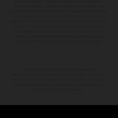
forma no vinculante y sin garantía alguna frente a confusiones o
errores de impresión, redacción o escritura; reservándose en todo
momento el derecho a realizar cambios en la presente información sin
aviso previo. En el caso de superficies revestidas, puede haber
diferencias de color debido a las desviaciones habituales del proceso.
Los valores de consumo indicados se refieren al estado de serie apto
para carretera de los vehículos en el momento de la entrega de
fábrica. Las imágenes e ilustraciones de los modelos de enduro
muestran el estado de competición y no la versión homologada.
El descuento indicado está disponible exclusivamente en
concesionarios KTM autorizados y participantes. Toda la información
es sin compromiso. Se reservan errores de impresión, composición,
mecanografía y otros errores. La información puede cambiarse en
cualquier momento sin previo aviso.