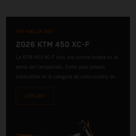
THE KING OF DIRT
2026 KTM 450 XC-F
La KTM 450 XC-F luce una corona forjada en la
arena del campeonato. Como peso pesado
indiscutible en la categoría de cross-country de 4
tiempos, aporta una actitud implacable y LISTA
PARA COMPETIR en cada línea de salida. Con
EXPLORE
una potencia de mazo, un manejo afiladísimo y
un legado de podios, no sólo está aquí para
competir, sino también para ampliar la sala de
trofeos. Cuando la puerta se abre, la KTM 450