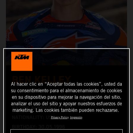
BEN KELLEY
Al hacer clic en “Aceptar todas las cookies”, usted da
su consentimiento para el almacenamiento de cookies
en su dispositivo para mejorar la navegación del sitio,
TEAM: FMF KTM Factory Racing
analizar el uso del sitio y apoyar nuestros esfuerzos de
RACING NUMBER: 1 | 530
marketing. Las cookies también pueden rechazarse.
NATIONALITY: USA
Privacy Policy
Impresión
BIRTHDAY: 30.05.1996