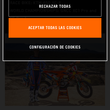
RACE BIKE: KTM 450 XC‑F
RECHAZAR TODAS
WORLD CHAMPIONSHIPS: GNCC XC1 Pro and
NE Pro 1
ACEPTAR TODAS LAS COOKIES
CONFIGURACIÓN DE COOKIES