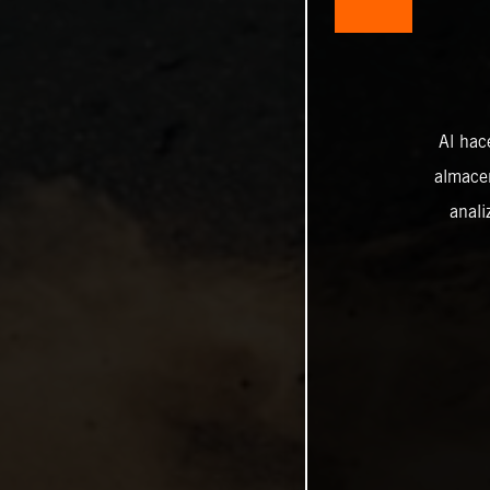
Al hac
almacen
anali