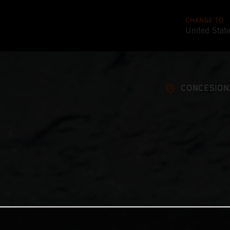
CHANGE TO
United Stat
CONCESION