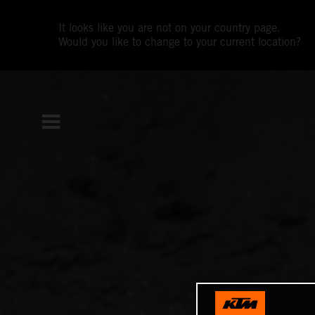
It looks like you are not on your country page.
Would you like to change to your current location?