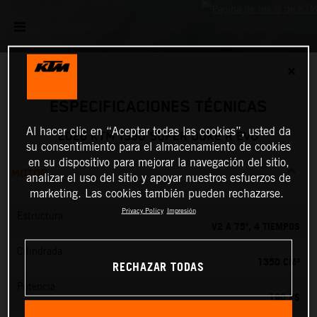
✕
ESPECIFICACIONES TÉCNICAS
Al hacer clic en “Aceptar todas las cookies”, usted da
2026 KTM 1390 SUPER DUKE R EVO
su consentimiento para el almacenamiento de cookies
en su dispositivo para mejorar la navegación del sitio,
MOTOR
analizar el uso del sitio y apoyar nuestros esfuerzos de
marketing. Las cookies también pueden rechazarse.
Privacy Policy
Impresión
Estructura
V2 A 75º, 4 TIEMPOS
Cilindrada
1350 CM³
RECHAZAR TODAS
Potencia
190 PS