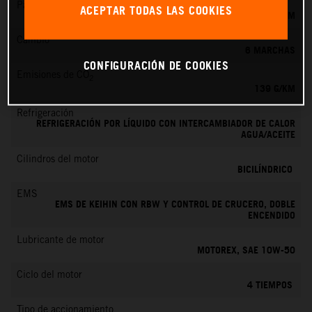
Par máximo
ACEPTAR TODAS LAS COOKIES
145 NM
Cambio
6 MARCHAS
CONFIGURACIÓN DE COOKIES
Emisiones de CO
2
139 G/KM
Refrigeración
REFRIGERACIÓN POR LÍQUIDO CON INTERCAMBIADOR DE CALOR
AGUA/ACEITE
Cilindros del motor
BICILÍNDRICO
EMS
EMS DE KEIHIN CON RBW Y CONTROL DE CRUCERO, DOBLE
ENCENDIDO
Lubricante de motor
MOTOREX, SAE 10W-50
Ciclo del motor
4 TIEMPOS
Tipo de accionamiento