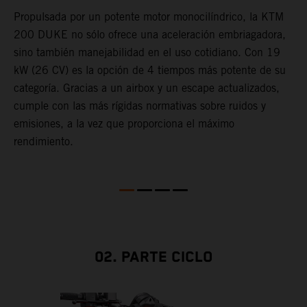
Propulsada por un potente motor monocilíndrico, la KTM
E
200 DUKE no sólo ofrece una aceleración embriagadora,
c
e
sino también manejabilidad en el uso cotidiano. Con 19
m
l,
kW (26 CV) es la opción de 4 tiempos más potente de su
e
categoría. Gracias a un airbox y un escape actualizados,
c
cumple con las más rígidas normativas sobre ruidos y
c
,
emisiones, a la vez que proporciona el máximo
rendimiento.
02. PARTE CICLO