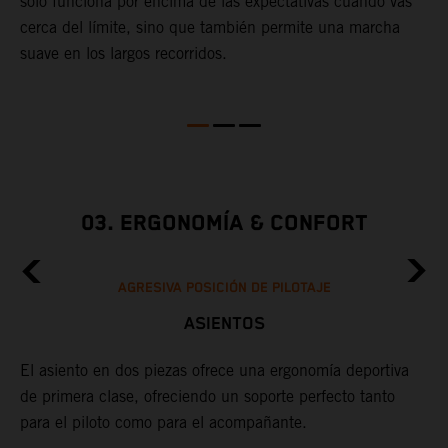
sólo funciona por encima de las expectativas cuando vas
m
M
cerca del límite, sino que también permite una marcha
m
suave en los largos recorridos.
03. ERGONOMÍA & CONFORT
AGRESIVA POSICIÓN DE PILOTAJE
ASIENTOS
El asiento en dos piezas ofrece una ergonomía deportiva
de primera clase, ofreciendo un soporte perfecto tanto
para el piloto como para el acompañante.