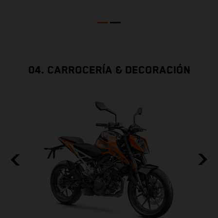
04. CARROCERÍA & DECORACIÓN
E
to
d
c
t
f