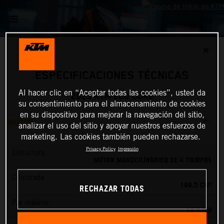
✕
ESPECIFICACIONES TÉCNICAS
Al hacer clic en “Aceptar todas las cookies”, usted da
2023 KTM 200 DUKE
su consentimiento para el almacenamiento de cookies
en su dispositivo para mejorar la navegación del sitio,
MOTOR
analizar el uso del sitio y apoyar nuestros esfuerzos de
marketing. Las cookies también pueden rechazarse.
Privacy Policy
Impresión
Estructura
MOTOR MONOCILÍNDRICO DE 4 TIEMPOS
Cilindrada
199.5 CM³
RECHAZAR TODAS
Par máximo
19.5 NM