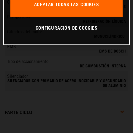
Cambio
ACEPTAR TODAS LAS COOKIES
6 MARCHAS
Refrigeración
REFRIGERACIÓN LÍQUIDA
CONFIGURACIÓN DE COOKIES
Cilindros del motor
MONOCILÍNDRICO
EMS
EMS DE BOSCH
Tipo de accionamiento
DE COMBUSTIÓN INTERNA
Silenciador
SILENCIADOR CON PRIMARIO DE ACERO INOXIDABLE Y SECUNDARIO
DE ALUMINIO
PARTE CICLO