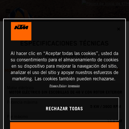
✕
ESPECIFICACIONES TÉCNICAS
Al hacer clic en “Aceptar todas las cookies”, usted da
2025 KTM SX-E 5
su consentimiento para el almacenamiento de cookies
en su dispositivo para mejorar la navegación del sitio,
MOTOR
analizar el uso del sitio y apoyar nuestros esfuerzos de
marketing. Las cookies también pueden rechazarse.
Privacy Policy
Impresión
Motor eléctrico
MOTOR ELÉCTRICO SIN ESCOBILLAS DE 48 V CON ROTOR EXTERIOR
Potencia máxima
5 KW / 3900 RPM
RECHAZAR TODAS
Par máximo
13.8 NM