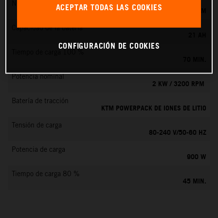
Número máx. de revoluciones
ACEPTAR TODAS LAS COOKIES
6000 RPM
Capacidad de la batería
21 AH
CONFIGURACIÓN DE COOKIES
Tiempo de carga 100 %
70 MIN.
Potencia nominal
2 KW / 3200 RPM
Batería de tracción
KTM POWERPACK DE IONES DE LITIO
Tensión de carga
80-240 V/50-60 HZ
Potencia de carga
900 W
Tiempo de carga 80 %
45 MIN.