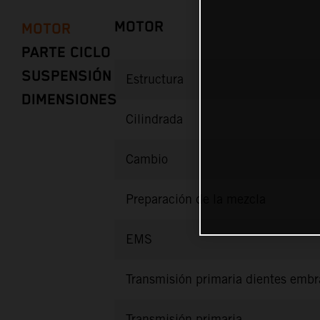
MOTOR
MOTOR
PARTE CICLO
SUSPENSIÓN
Estructura
DIMENSIONES
Cilindrada
Cambio
Preparación de la mezcla
EMS
Transmisión primaria dientes emb
Transmisión primaria