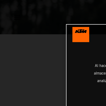
Al hac
almacen
anali