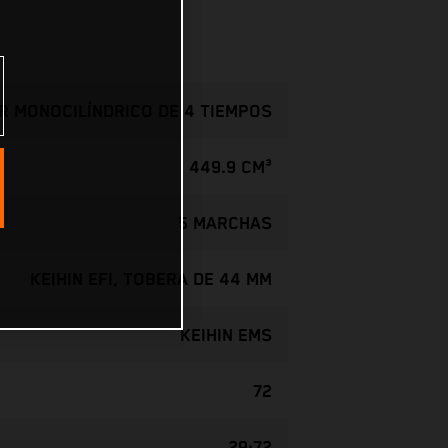
 MONOCILÍNDRICO DE 4 TIEMPOS
449.9 CM³
5 MARCHAS
KEIHIN EFI, TOBERA DE 44 MM
KEIHIN EMS
72