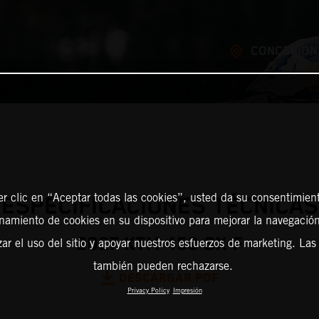
CONCESION
er clic en “Aceptar todas las cookies”, usted da su consentimient
ESPECIFICACIONES TÉCNICAS
amiento de cookies en su dispositivo para mejorar la navegación 
2027 KTM 450 SX-F
zar el uso del sitio y apoyar nuestros esfuerzos de marketing. Las
también pueden rechazarse.
DESCARGAR PDF
Privacy Policy
Impresión