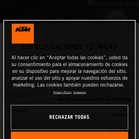
✕
ESPECIFICACIONES TÉCNICAS
Al hacer clic en “Aceptar todas las cookies”, usted da
2027 KTM 250 SX-F
su consentimiento para el almacenamiento de cookies
en su dispositivo para mejorar la navegación del sitio,
MOTOR
analizar el uso del sitio y apoyar nuestros esfuerzos de
marketing. Las cookies también pueden rechazarse.
Privacy Policy
Impresión
Estructura
MOTOR MONOCILÍNDRICO DE 4 TIEMPOS
Cilindrada
249.9 CM³
RECHAZAR TODAS
Cambio
5 MARCHAS