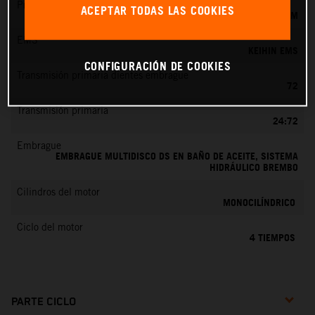
Preparación de la mezcla
ACEPTAR TODAS LAS COOKIES
KEIHIN EFI, TOBERA DE 44 MM
EMS
KEIHIN EMS
CONFIGURACIÓN DE COOKIES
Transmisión primaria dientes embrague
72
Transmisión primaria
24:72
Embrague
EMBRAGUE MULTIDISCO DS EN BAÑO DE ACEITE, SISTEMA
HIDRÁULICO BREMBO
Cilindros del motor
MONOCILÍNDRICO
Ciclo del motor
4 TIEMPOS
PARTE CICLO