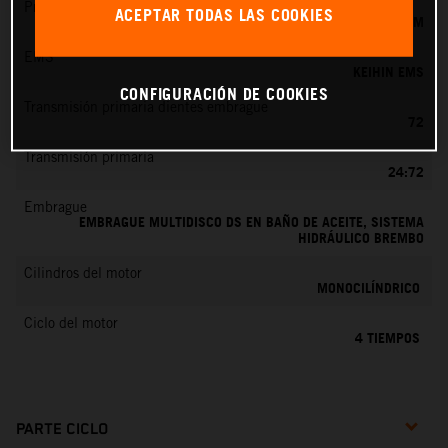
Preparación de la mezcla
ACEPTAR TODAS LAS COOKIES
KEIHIN EFI, TOBERA DE 44 MM
EMS
KEIHIN EMS
CONFIGURACIÓN DE COOKIES
Transmisión primaria dientes embrague
72
Transmisión primaria
24:72
Embrague
EMBRAGUE MULTIDISCO DS EN BAÑO DE ACEITE, SISTEMA
HIDRÁULICO BREMBO
Cilindros del motor
MONOCILÍNDRICO
Ciclo del motor
4 TIEMPOS
PARTE CICLO