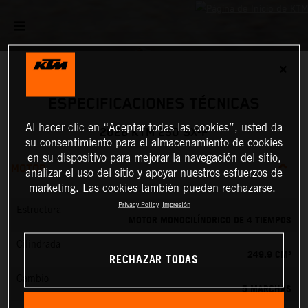
✕
ESPECIFICACIONES TÉCNICAS
Al hacer clic en “Aceptar todas las cookies”, usted da
2026 KTM 250 SX-F
su consentimiento para el almacenamiento de cookies
en su dispositivo para mejorar la navegación del sitio,
MOTOR
analizar el uso del sitio y apoyar nuestros esfuerzos de
marketing. Las cookies también pueden rechazarse.
Privacy Policy
Impresión
Estructura
MOTOR MONOCILÍNDRICO DE 4 TIEMPOS
Cilindrada
249.9 CM³
RECHAZAR TODAS
Cambio
5 MARCHAS