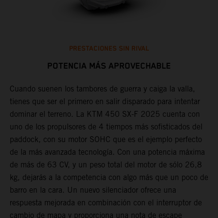
PRESTACIONES SIN RIVAL
POTENCIA MÁS APROVECHABLE
Cuando suenen los tambores de guerra y caiga la valla,
C
tienes que ser el primero en salir disparado para intentar
h
X
dominar el terreno. La KTM 450 SX-F 2025 cuenta con
c
l
uno de los propulsores de 4 tiempos más sofisticados del
p
paddock, con su motor SOHC que es el ejemplo perfecto
e
de la más avanzada tecnología. Con una potencia máxima
p
de más de 63 CV, y un peso total del motor de sólo 26,8
t
kg, dejarás a la competencia con algo más que un poco de
c
barro en la cara. Un nuevo silenciador ofrece una
t
ra
respuesta mejorada en combinación con el interruptor de
f
cambio de mapa y proporciona una nota de escape
q