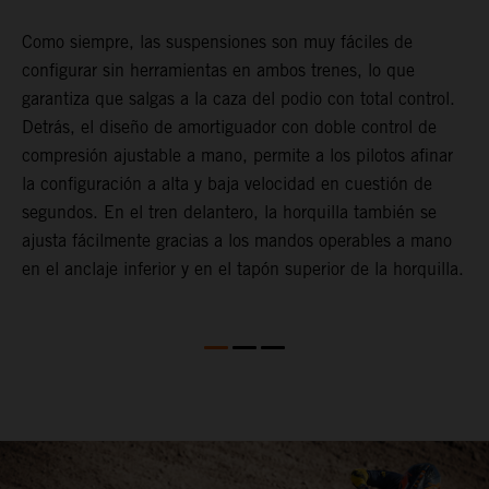
Como siempre, las suspensiones son muy fáciles de
D
configurar sin herramientas en ambos trenes, lo que
f
garantiza que salgas a la caza del podio con total control.
c
Detrás, el diseño de amortiguador con doble control de
y
compresión ajustable a mano, permite a los pilotos afinar
A
la configuración a alta y baja velocidad en cuestión de
d
segundos. En el tren delantero, la horquilla también se
y
el
ajusta fácilmente gracias a los mandos operables a mano
f
a.
en el anclaje inferior y en el tapón superior de la horquilla.
r
m
u
l