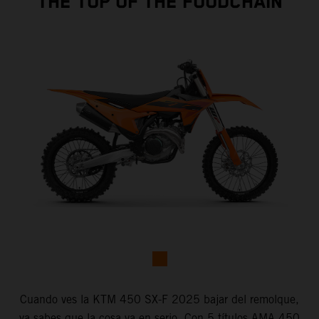
THE TOP OF THE FOODCHAIN
Cuando ves la KTM 450 SX-F 2025 bajar del remolque,
ya sabes que la cosa va en serio. Con 5 títulos AMA 450