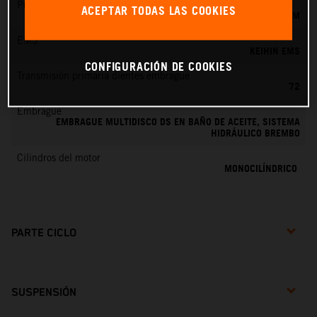
Preparación de la mezcla
ACEPTAR TODAS LAS COOKIES
KEIHIN EFI, TOBERA DE 44 MM
EMS
KEIHIN EMS
CONFIGURACIÓN DE COOKIES
Transmisión primaria dientes embrague
72
Embrague
EMBRAGUE MULTIDISCO DS EN BAÑO DE ACEITE, SISTEMA
HIDRÁULICO BREMBO
Cilindros del motor
MONOCILÍNDRICO
PARTE CICLO
SUSPENSIÓN