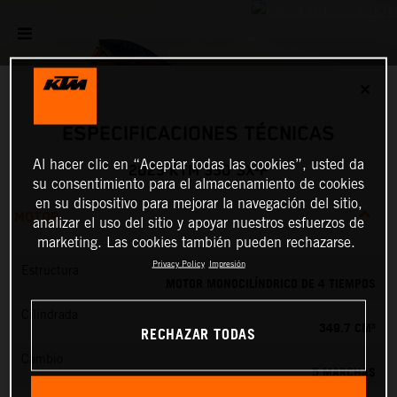
✕
ESPECIFICACIONES TÉCNICAS
Al hacer clic en “Aceptar todas las cookies”, usted da
2025 KTM 350 SX-F
su consentimiento para el almacenamiento de cookies
en su dispositivo para mejorar la navegación del sitio,
MOTOR
analizar el uso del sitio y apoyar nuestros esfuerzos de
marketing. Las cookies también pueden rechazarse.
Privacy Policy
Impresión
Estructura
MOTOR MONOCILÍNDRICO DE 4 TIEMPOS
Cilindrada
349.7 CM³
RECHAZAR TODAS
Cambio
5 MARCHAS