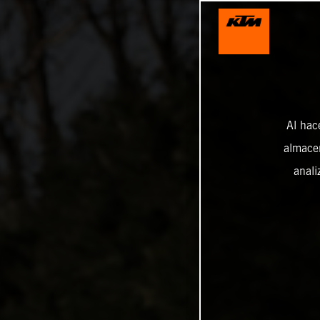
Al hac
almacen
anali