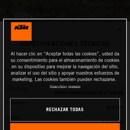
✕
ESPECIFICACIONES TÉCNICAS
Al hacer clic en “Aceptar todas las cookies”, usted da
2027 KTM 65 SX
su consentimiento para el almacenamiento de cookies
en su dispositivo para mejorar la navegación del sitio,
MOTOR
analizar el uso del sitio y apoyar nuestros esfuerzos de
marketing. Las cookies también pueden rechazarse.
Privacy Policy
Impresión
Estructura
MOTOR MONOCILÍNDRICO DE 2 TIEMPOS
Cilindrada
64.9 CM³
RECHAZAR TODAS
Cambio
6 MARCHAS