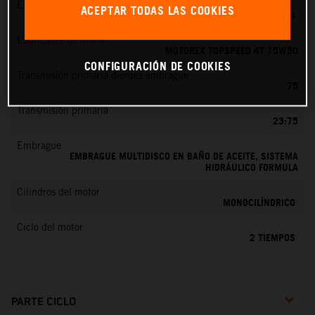
EMS
ACEPTAR TODAS LAS COOKIES
MIKUNI VM 24
Lubricante de motor
MOTOREX TOPSPEED 4T 15W50
CONFIGURACIÓN DE COOKIES
Transmisión primaria dientes embrague
75
Transmisión primaria
23:75
Embrague
EMBRAGUE MULTIDISCO EN BAÑO DE ACEITE, SISTEMA
HIDRÁULICO FORMULA
Cilindros del motor
MONOCILÍNDRICO
Ciclo del motor
2 TIEMPOS
PARTE CICLO