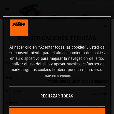
✕
ESPECIFICACIONES TÉCNICAS
Al hacer clic en “Aceptar todas las cookies”, usted da
2027 KTM 300 SX
su consentimiento para el almacenamiento de cookies
en su dispositivo para mejorar la navegación del sitio,
MOTOR
analizar el uso del sitio y apoyar nuestros esfuerzos de
marketing. Las cookies también pueden rechazarse.
Privacy Policy
Impresión
Estructura
MOTOR MONOCILÍNDRICO DE 2 TIEMPOS
Cilindrada
293.2 CM³
RECHAZAR TODAS
Cambio
5 MARCHAS