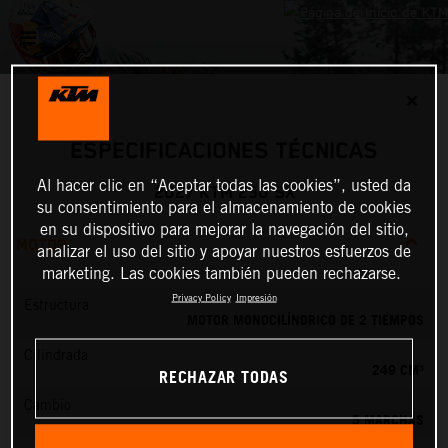
✕
ESPECIFICACIONES TÉCNICAS
Al hacer clic en “Aceptar todas las cookies”, usted da
2027 KTM 250 SX
su consentimiento para el almacenamiento de cookies
en su dispositivo para mejorar la navegación del sitio,
MOTOR
analizar el uso del sitio y apoyar nuestros esfuerzos de
marketing. Las cookies también pueden rechazarse.
Privacy Policy
Impresión
Estructura
MOTOR MONOCILÍNDRICO DE 2 TIEMPOS
Cilindrada
249 CM³
RECHAZAR TODAS
Cambio
5 MARCHAS