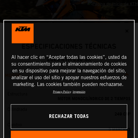
✕
ESPECIFICACIONES TÉCNICAS
Al hacer clic en “Aceptar todas las cookies”, usted da
2026 KTM 250 SX
su consentimiento para el almacenamiento de cookies
en su dispositivo para mejorar la navegación del sitio,
MOTOR
analizar el uso del sitio y apoyar nuestros esfuerzos de
marketing. Las cookies también pueden rechazarse.
Privacy Policy
Impresión
Estructura
MOTOR MONOCILÍNDRICO DE 2 TIEMPOS
Cilindrada
249 CM³
RECHAZAR TODAS
Cambio
5 MARCHAS