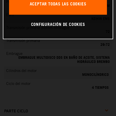
Preparación de la mezcla
ACEPTAR TODAS LAS COOKIES
KEIHIN EFI, TOBERA DE 42 MM
EMS
KEIHIN EMS
CONFIGURACIÓN DE COOKIES
Transmisión primaria dientes embrague
72
Transmisión primaria
29:72
Embrague
EMBRAGUE MULTIDISCO DDS EN BAÑO DE ACEITE, SISTEMA
HIDRÁULICO BREMBO
Cilindros del motor
MONOCILÍNDRICO
Ciclo del motor
4 TIEMPOS
PARTE CICLO