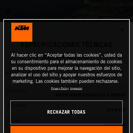
✕
ESPECIFICACIONES TÉCNICAS
Al hacer clic en “Aceptar todas las cookies”, usted da
2025 KTM 500 EXC-F
su consentimiento para el almacenamiento de cookies
en su dispositivo para mejorar la navegación del sitio,
MOTOR
analizar el uso del sitio y apoyar nuestros esfuerzos de
marketing. Las cookies también pueden rechazarse.
Privacy Policy
Impresión
Estructura
MOTOR MONOCILÍNDRICO DE 4 TIEMPOS
Cilindrada
510.9 CM³
RECHAZAR TODAS
Cambio
6 MARCHAS