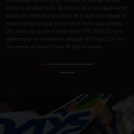
re
El propulsor de 300 cc y 2 tiempos no sólo aporta una
opción a la categoría E3 de Enduro, sino que sigue siendo
L
.
la elección ideal para los pilotos de Enduro que desean la
i
máxima potencia y par motor con el menor peso posible.
e
Otra razón por la que el motor de la KTM 300 EXC es la
K
referencia en la competitiva categoría de Enduro E3 y en
c
las carreras de Hard Enduro de todo el mundo.
p
c
a
p
p