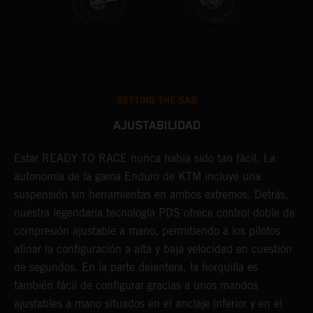
SETTING THE SAG
AJUSTABILIDAD
os
Estar READY TO RACE nunca había sido tan fácil. La
L
autonomía de la gama Enduro de KTM incluye una
m
suspensión sin herramientas en ambos extremos. Detrás,
p
nuestra legendaria tecnología PDS ofrece control doble de
t
compresión ajustable a mano, permitiendo a los pilotos
m
afinar la configuración a alta y baja velocidad en cuestión
a
de segundos. En la parte delantera, la horquilla es
f
también fácil de configurar gracias a unos mandos
d
ajustables a mano situados en el anclaje inferior y en el
T