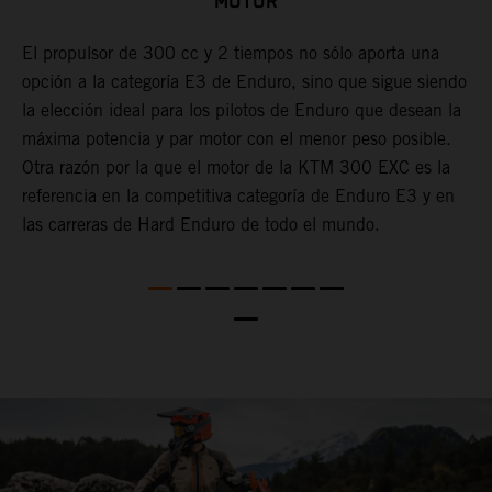
MOTOR
El propulsor de 300 cc y 2 tiempos no sólo aporta una
opción a la categoría E3 de Enduro, sino que sigue siendo
L
X
la elección ideal para los pilotos de Enduro que desean la
i
máxima potencia y par motor con el menor peso posible.
e
Otra razón por la que el motor de la KTM 300 EXC es la
c
referencia en la competitiva categoría de Enduro E3 y en
l
las carreras de Hard Enduro de todo el mundo.
c
d
l
e
c