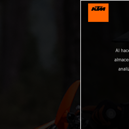
Al hac
almacen
anali