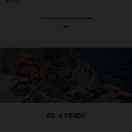
mundo.
a
p
d
d
03. A FONDO