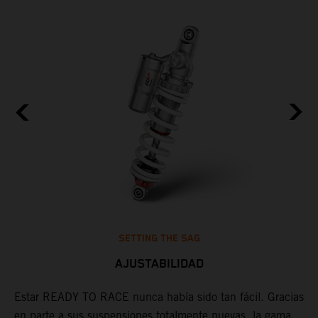
SETTING THE SAG
AJUSTABILIDAD
Estar READY TO RACE nunca había sido tan fácil. Gracias
D
en parte a sus suspensiones totalmente nuevas, la gama
d