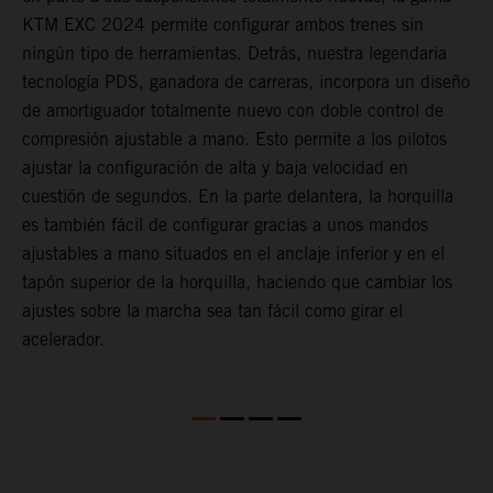
KTM EXC 2024 permite configurar ambos trenes sin
a
ningún tipo de herramientas. Detrás, nuestra legendaria
d
s
tecnología PDS, ganadora de carreras, incorpora un diseño
U
de amortiguador totalmente nuevo con doble control de
l
compresión ajustable a mano. Esto permite a los pilotos
s
ajustar la configuración de alta y baja velocidad en
T
cuestión de segundos. En la parte delantera, la horquilla
p
es también fácil de configurar gracias a unos mandos
f
ajustables a mano situados en el anclaje inferior y en el
f
tapón superior de la horquilla, haciendo que cambiar los
p
ajustes sobre la marcha sea tan fácil como girar el
acelerador.