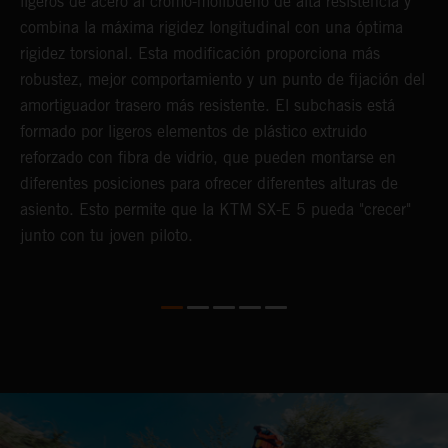
ligeros de acero al cromo-molibdeno de alta resistencia y
l
s,
combina la máxima rigidez longitudinal con una óptima
p
s
rigidez torsional. Esta modificación proporciona más
c
robustez, mejor comportamiento y un punto de fijación del
u
amortiguador trasero más resistente. El subchasis está
i
formado por ligeros elementos de plástico extruido
reforzado con fibra de vidrio, que pueden montarse en
diferentes posiciones para ofrecer diferentes alturas de
asiento. Esto permite que la KTM SX-E 5 pueda "crecer"
junto con tu joven piloto.