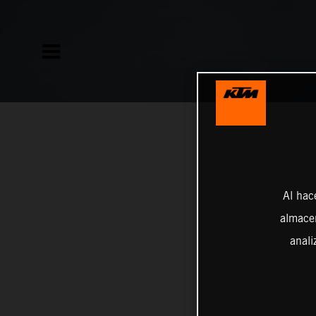
Al hac
almacen
anali