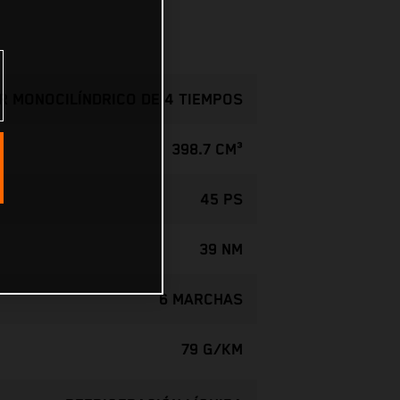
 MONOCILÍNDRICO DE 4 TIEMPOS
398.7 CM³
45 PS
39 NM
6 MARCHAS
79 G/KM